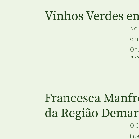
Vinhos Verdes e
No 
em 
Onl
2026
Francesca Manfro
da Região Demar
O C
int