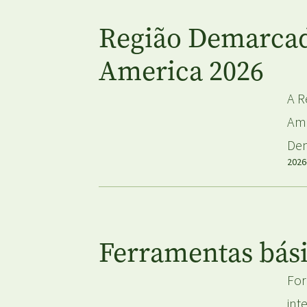
Região Demarcad
America 2026
A R
Ame
Dem
2026
Ferramentas bási
For
int