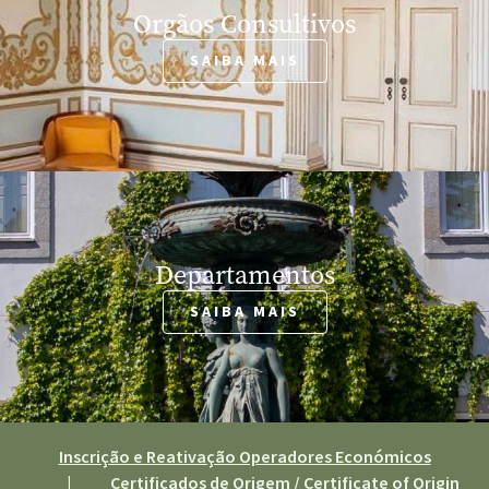
Orgãos Consultivos
SAIBA MAIS
Departamentos
SAIBA MAIS
Inscrição e Reativação Operadores Económicos
|
Certificados de Origem / Certificate of Origin