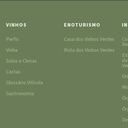
VINHOS
ENOTURISMO
I
Perfis
Casa dos Vinhos Verdes
Co
Re
Vinha
Rota dos Vinhos Verdes
EV
da
Solos e Climas
Ve
Castas
On
Glossário Vitícola
Mi
Gastronomia
Ór
Ór
De