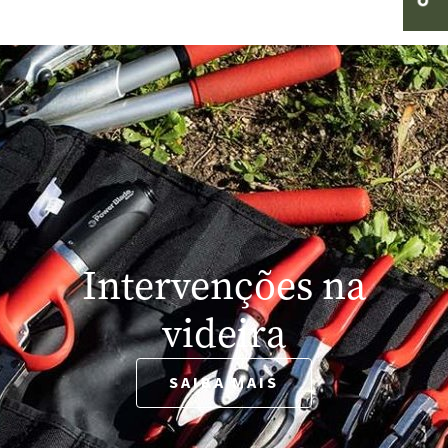
Intervenções na
videira
SAIBA MAIS