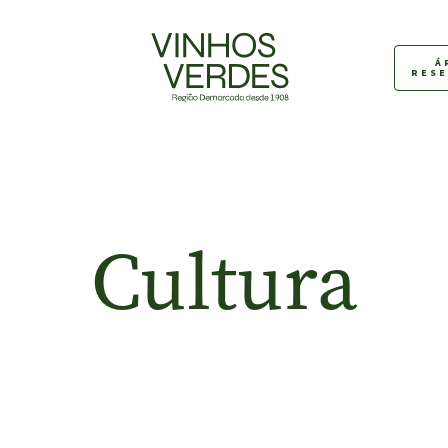
Á
RES
Cultura