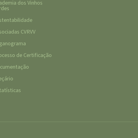
ademia dos Vinhos
rdes
stentabilidade
sociadas CVRVV
ganograma
ocesso de Certificação
cumentação
eçário
tatísticas