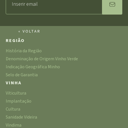
« VOLTAR
REGIÃO
História da Região
Denominação de Origem Vinho Verde
Indicação Geográfica Minho
Selo de Garantia
VINHA
Viticultura
Implantação
Cultura
Sanidade Videira
Vindima