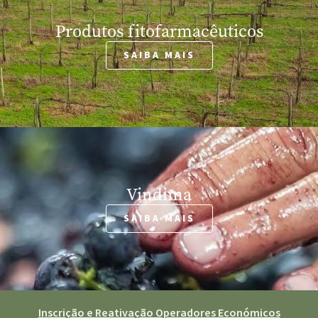
Produtos fitofarmacêuticos
SAIBA MAIS
Vindima
SAIBA MAIS
Inscrição e Reativação Operadores Económicos