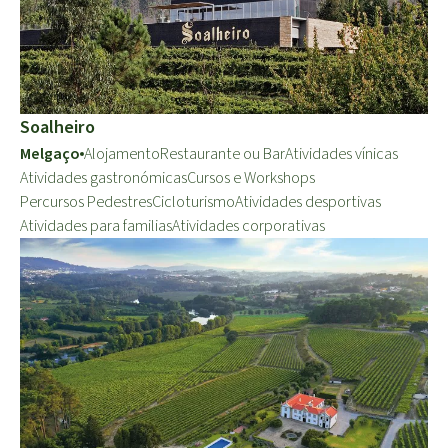
Soalheiro
Melgaço
Alojamento
Restaurante ou Bar
Atividades vínicas
Atividades gastronómicas
Cursos e Workshops
Percursos Pedestres
Cicloturismo
Atividades desportivas
Atividades para familias
Atividades corporativas