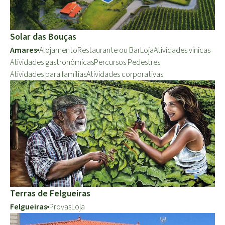
Solar das Bouças
Amares
Alojamento
Restaurante ou Bar
Loja
Atividades vínicas
Atividades gastronómicas
Percursos Pedestres
Atividades para familias
Atividades corporativas
Terras de Felgueiras
Felgueiras
Provas
Loja